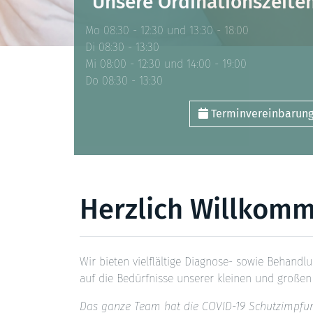
Unsere Ordinationszeite
Mo 08:30 - 12:30 und 13:30 - 18:00
Di 08:30 - 13:30
Mi 08:00 - 12:30 und 14:00 - 19:00
Do 08:30 - 13:30
Terminvereinbarun
Herzlich Willkom
Wir bieten vielflältige Diagnose- sowie Behand
auf die Bedürfnisse unserer kleinen und großen 
Das ganze Team hat die COVID-19 Schutzimpfun