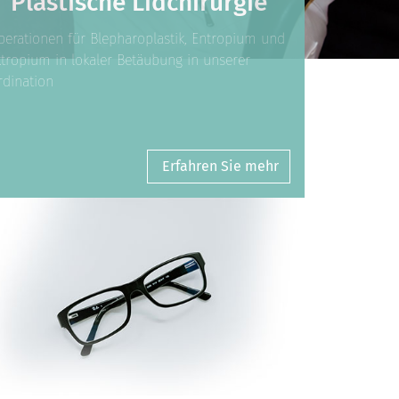
Plastische Lidchirurgie
perationen für Blepharoplastik, Entropium und
ktropium in lokaler Betäubung in unserer
rdination
Erfahren Sie mehr