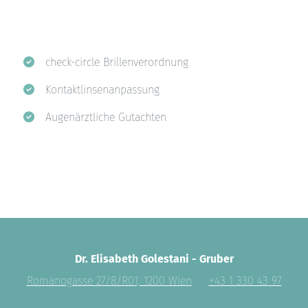
check-circle Brillenverordnung
Kontaktlinsenanpassung
Augenärztliche Gutachten
Dr. Elisabeth Golestani - Gruber
Romanogasse 27/8/R01, 1200 Wien
+43 1 330 43 97