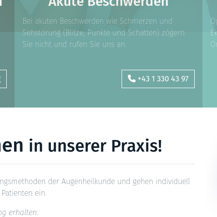
n
Akute Beschwerden
Bei akuten Beschwerden wie Schmerzen und
O
Sehstörung (Blitze, Punkte und Schatten) zögern
E
Sie nicht und rufen Sie uns an.
O
g
+43 1 330 43 97
men
in unserer Praxis!
lungsmethoden der Augenheilkunde und gehen individuell
Patienten ein.
g erhalten.